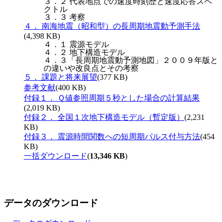
３．２ 代表地点での速度時刻歴と速度応答スペ
クトル
３．３ 考察
４． 南海地震（昭和型）の長周期地震動予測手法
(4,398 KB)
４．１ 震源モデル
４．２ 地下構造モデル
４．３「長周期地震動予測地図」２００９年版と
の違いや改良点とその考察
５． 課題と将来展望
(377 KB)
参考文献
(400 KB)
付録１． Ｑ値参照周期５秒とした場合の計算結果
(2,019 KB)
付録２． 全国１次地下構造モデル（暫定版）
(2,231
KB)
付録３． 震源時間関数への短周期パルス付与方法
(454
KB)
一括ダウンロード
(
13,346 KB
)
データのダウンロード