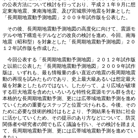
の公表方法について検討を行っており、平成２１年９月に想
定東海地震、東南海地震、及び宮城県沖地震を対象とした
「長周期地震動予測地図」２００９年試作版を公表した。
その後、長周期地震動予測地図の高度化に向けて、震源モ
デルや地下構造モデルなどの改良の検討を進め、今回、南海
地震（昭和型）を対象とした「長周期地震動予測地図」２０
１２年試作版を作成した。
今回公表する「長周期地震動予測地図」２０１２年試作版
と以前に公表した「長周期地震動予測地図」２００９年試作
版は、いずれも、最も情報量の多い直近の地震の長周期地震
動の再現を試みたものであり、史上最大級あるいは想定最大
級を対象としたものではない。したがって、より広域が破壊
する巨大地震を含めたいろいろな特性化震源モデル群を含む
本格的な長周期地震動予測、更には広帯域地震動予測を進め
ていくための重要なステップと位置づけられる。今後、その
ために必要な技術的検討はもとより、予測結果を有効に社会
に活かしていくため、その提示のあり方などについて、防災
関係者や研究者の間でも広く議論を行い、その検討を踏まえ
て、長周期地震動予測、更には広帯域地震動予測を進めてい
きたい。