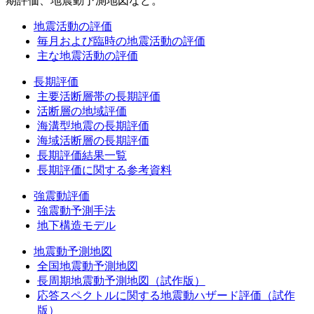
期評価、地震動予測地図など。
地震活動の評価
毎月および臨時の地震活動の評価
主な地震活動の評価
長期評価
主要活断層帯の長期評価
活断層の地域評価
海溝型地震の長期評価
海域活断層の長期評価
長期評価結果一覧
長期評価に関する参考資料
強震動評価
強震動予測手法
地下構造モデル
地震動予測地図
全国地震動予測地図
長周期地震動予測地図（試作版）
応答スペクトルに関する地震動ハザード評価（試作
版）