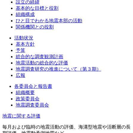
設立の経緯
基本的な目標と役割
組織構成
ひと目でわかる地震本部の活動
関係機関との役割
活動状況
基本方針
予算
総合的な調査観測計画
地震活動の総合的な評価
地震調査研究の推進について（第３期）
広報
各委員会と報告書
組織概要
政策委員会
地震調査委員会
地震に関する評価
毎月および臨時の地震活動の評価、海溝型地震や活断層の長