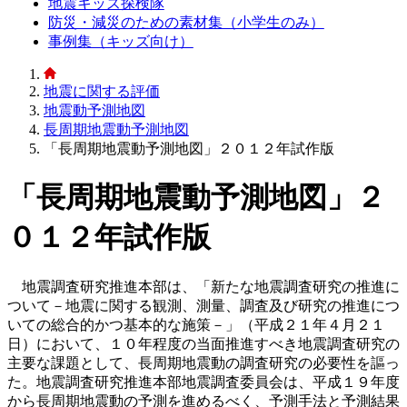
地震キッズ探検隊
防災・減災のための素材集（小学生のみ）
事例集（キッズ向け）
地震に関する評価
地震動予測地図
長周期地震動予測地図
「長周期地震動予測地図」２０１２年試作版
「長周期地震動予測地図」２
０１２年試作版
地震調査研究推進本部は、「新たな地震調査研究の推進に
ついて－地震に関する観測、測量、調査及び研究の推進につ
いての総合的かつ基本的な施策－」（平成２１年４月２１
日）において、１０年程度の当面推進すべき地震調査研究の
主要な課題として、長周期地震動の調査研究の必要性を謳っ
た。地震調査研究推進本部地震調査委員会は、平成１９年度
から長周期地震動の予測を進めるべく、予測手法と予測結果