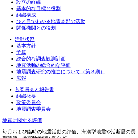
設立の経緯
基本的な目標と役割
組織構成
ひと目でわかる地震本部の活動
関係機関との役割
活動状況
基本方針
予算
総合的な調査観測計画
地震活動の総合的な評価
地震調査研究の推進について（第３期）
広報
各委員会と報告書
組織概要
政策委員会
地震調査委員会
地震に関する評価
毎月および臨時の地震活動の評価、海溝型地震や活断層の長