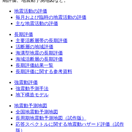
期評価、地震動予測地図など。
地震活動の評価
毎月および臨時の地震活動の評価
主な地震活動の評価
長期評価
主要活断層帯の長期評価
活断層の地域評価
海溝型地震の長期評価
海域活断層の長期評価
長期評価結果一覧
長期評価に関する参考資料
強震動評価
強震動予測手法
地下構造モデル
地震動予測地図
全国地震動予測地図
長周期地震動予測地図（試作版）
応答スペクトルに関する地震動ハザード評価（試作
版）