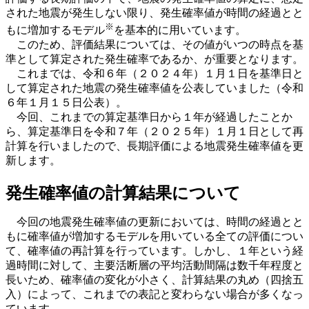
された地震が発生しない限り、発生確率値が時間の経過とと
※
もに増加するモデル
を基本的に用いています。
このため、評価結果については、その値がいつの時点を基
準として算定された発生確率であるか、が重要となります。
これまでは、令和６年（２０２４年）１月１日を基準日と
して算定された地震の発生確率値を公表していました（令和
６年１月１５日公表）。
今回、これまでの算定基準日から１年が経過したことか
ら、算定基準日を令和７年（２０２５年）１月１日として再
計算を行いましたので、長期評価による地震発生確率値を更
新します。
発生確率値の計算結果について
今回の地震発生確率値の更新においては、時間の経過とと
もに確率値が増加するモデルを用いている全ての評価につい
て、確率値の再計算を行っています。しかし、１年という経
過時間に対して、主要活断層の平均活動間隔は数千年程度と
長いため、確率値の変化が小さく、計算結果の丸め（四捨五
入）によって、これまでの表記と変わらない場合が多くなっ
ています。