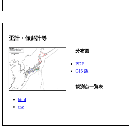
歪計・傾斜計等
分布図
PDF
GIS 版
観測点一覧表
html
csv