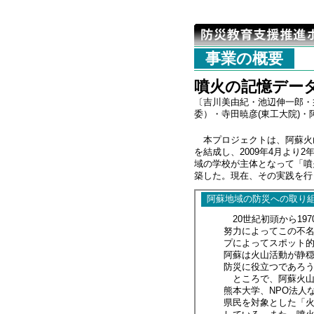
事業の概要
噴火の記憶デー
〔吉川美由紀・池辺伸一郎・
委）・寺田暁彦(東工大院)
本プロジェクトは、阿蘇火
を結成し、2009年4月よ
域の学校が主体となって「噴
築した。現在、その実践を行
阿蘇地域の防災への取り組
20世紀初頭から19
努力によってこの不
プによってスポット
阿蘇は火山活動が静
防災に役立つであろ
ところで、阿蘇火山
熊本大学、NPO法人
県民を対象とした「