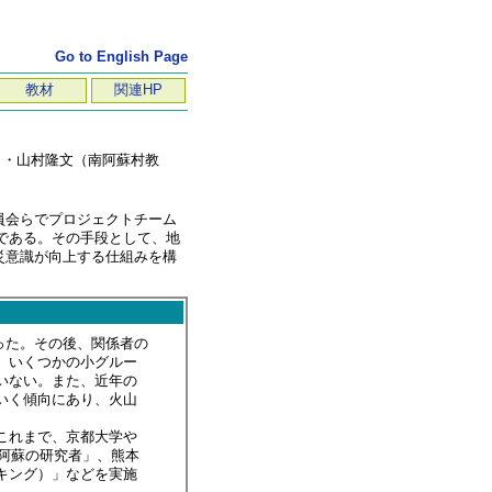
Go to English Page
教材
関連HP
）・山村隆文（南阿蘇村教
員会らでプロジェクトチーム
上である。その手段として、地
災意識が向上する仕組みを構
った。その後、関係者の
、いくつかの小グルー
いない。また、近年の
いく傾向にあり、火山
これまで、京都大学や
阿蘇の研究者」、熊本
キング）」などを実施