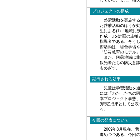
している。また、噴
プロジェクトの構成
啓蒙活動を実施する
た啓蒙活動のほうが
生による(1)「地域
作成）｣を計画の主軸
指導者である。そうし
習活動は、総合学習や
「防災教育のモデル
また、阿蘇地域は非常
観光者たちの防災意識
もめざす。
期待される効果
児童は学習活動を通
には「わたしたちの阿
本プロジェクト事態
(研究)成果として公
る。
今回の発表について
2009年8月現在、我
進めつつある。今回の