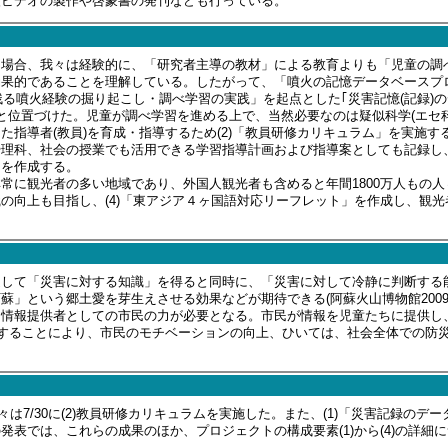
火ビデオの製作や啓蒙書の発刊なども行っている。
場合、我々は経験的に、「研究者主導の教材」による教育よりも「児童の調
効果的であることを理解している。したがって、「噴火の記憶データベースプ
に残る噴火経験の掘り起こし・調べ学習の実践」を起点とした｢災害記憶(記録)
と位置づけた。児童が調べ学習を進める上で、当然必要なのは疑似科学(エセ
た指導者(教員)を育成・指導するため(2)「教員研修カリキュラム」を実施す
理科、社会の授業でも活用できる学習指導計画および指導案としても記録し、
」を作成する。
に観光者の多い地域であり、外国人観光者も含めると年間1800万人もの人
の向上も目指し、(4)「東アジア４ヶ国語対応リーフレット」を作成し、観
して「災害に対する知識」を得ると同時に、「災害に対して冷静に判断する
蘇」という郷土愛を芽生えさせる効果などが期待できる(阿蘇火山博物館2009
、情報提供者としての市民の力が必要となる。市民が情報を児童たちに提供し
表することにより、市民のモチベーションの向上、ひいては、社会全体での防
々は7/30に(2)教員研修カリキュラムを実施した。また、(1)「災害記録のデ
発表では、これらの成果のほか、プロジェクトの構成要素(1)から(4)の詳細