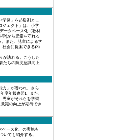
べ学習」を起爆剤とし
ロジェクト」は、小学
のデータベース化（教材
科学)から児童を守れる
る。また、児童による学
社会に提案できる(3)
々が訪れる。こうした
光者たちの防災意識向上
能力」が養われ、さら
年度年報参照)。また、
、児童がそれらを学習
災意識の向上が期待でき
ータベース化」の実施も
についても紹介する。