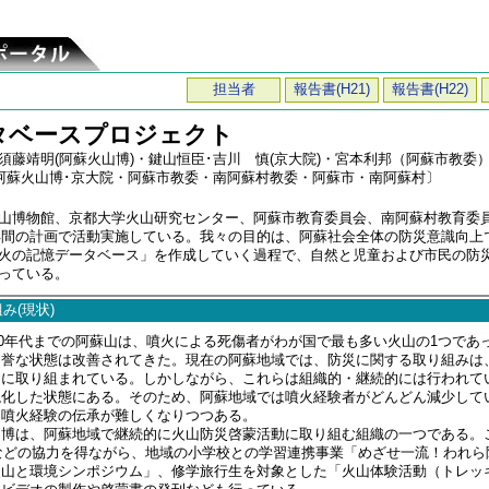
担当者
報告書(H21)
報告書(H22)
タベースプロジェクト
須藤靖明(阿蘇火山博)・鍵山恒臣･吉川 慎(京大院)・宮本利邦（阿蘇市教委
・阿蘇火山博･京大院・阿蘇市教委・南阿蘇村教委・阿蘇市・南阿蘇村〕
山博物館、京都大学火山研究センター、阿蘇市教育委員会、南阿蘇村教育委
り2年間の計画で活動実施している。我々の目的は、阿蘇社会全体の防災意識向
火の記憶データベース」を作成していく過程で、自然と児童および市民の防
っている。
み(現状)
70年代までの阿蘇山は、噴火による死傷者がわが国で最も多い火山の1つであ
名誉な状態は改善されてきた。現在の阿蘇地域では、防災に関する取り組みは
的に取り組まれている。しかしながら、これらは組織的・継続的には行われて
穏化した状態にある。そのため、阿蘇地域では噴火経験者がどんどん減少して
う噴火経験の伝承が難しくなりつつある。
博は、阿蘇地域で継続的に火山防災啓蒙活動に取り組む組織の一つである。
などの協力を得ながら、地域の小学校との学習連携事業「めざせ一流！われら
火山と環境シンポジウム」、修学旅行生を対象とした「火山体験活動（トレッ